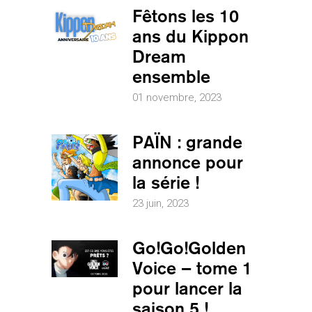
Fêtons les 10
ans du Kippon
Dream
ensemble
01 novembre, 2023
PAÏN : grande
annonce pour
la série !
23 juin, 2023
Go!Go!Golden
Voice – tome 1
pour lancer la
saison 5 !