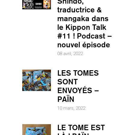
Shindo,
traductrice &
mangaka dans
le Kippon Talk
#11 ! Podcast –
nouvel épisode
08 avril, 2022
LES TOMES
SONT
ENVOYÉS –
PAÏN
10 mars, 2022
LE TOME EST