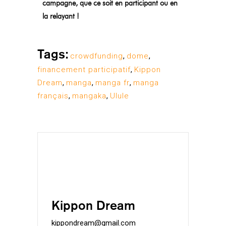
campagne, que ce soit en participant ou en
la relayant !
Tags:
crowdfunding
,
dome
,
financement participatif
,
Kippon
Dream
,
manga
,
manga fr
,
manga
français
,
mangaka
,
Ulule
Kippon Dream
kippondream@gmail.com