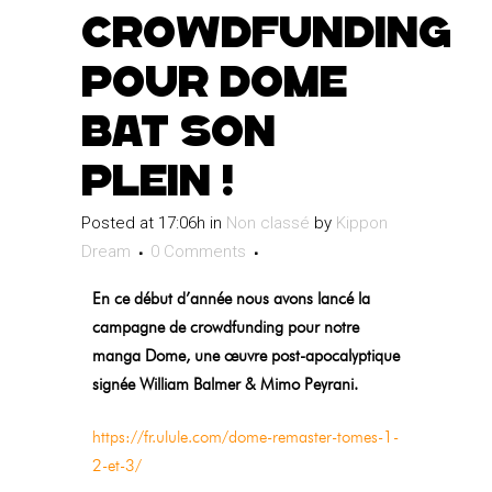
crowdfunding
pour Dome
bat son
plein !
Posted at 17:06h
in
Non classé
by
Kippon
Dream
0 Comments
En ce début d’année nous avons lancé la
campagne de crowdfunding pour notre
manga Dome, une œuvre post-apocalyptique
signée William Balmer & Mimo Peyrani.
https://fr.ulule.com/dome-remaster-tomes-1-
2-et-3/