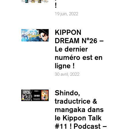
!
19 juin, 2022
KIPPON
DREAM N°26 –
Le dernier
numéro est en
ligne !
30 avril, 2022
Shindo,
traductrice &
mangaka dans
le Kippon Talk
#11 ! Podcast –